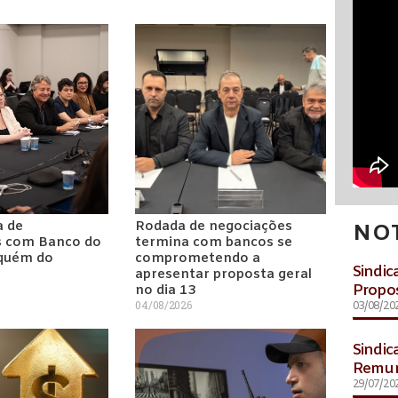
a de
Rodada de negociações
NOT
s com Banco do
termina com bancos se
aquém do
comprometendo a
Sindic
apresentar proposta geral
Propo
no dia 13
04/08/2026
03/08/20
Sindic
Remun
29/07/20