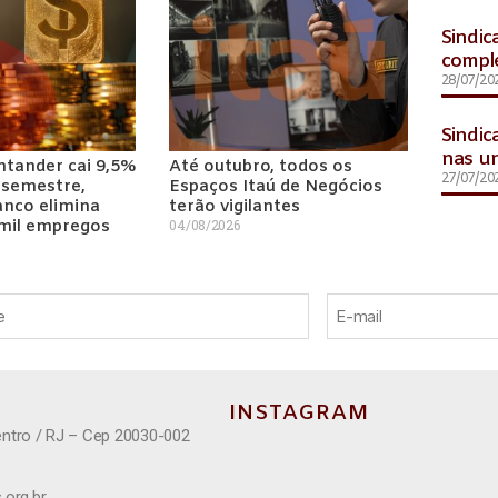
Sindic
comple
28/07/20
Sindic
nas un
ntander cai 9,5%
Até outubro, todos os
27/07/20
 semestre,
Espaços Itaú de Negócios
nco elimina
terão vigilantes
 mil empregos
04/08/2026
INSTAGRAM
entro / RJ – Cep 20030-002
.org.br