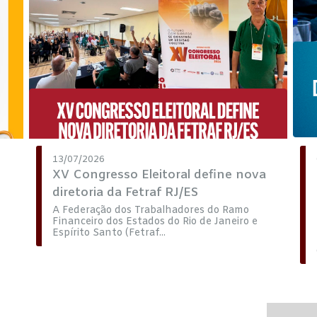
13/07/2026
XV Congresso Eleitoral define nova
diretoria da Fetraf RJ/ES
A Federação dos Trabalhadores do Ramo
Financeiro dos Estados do Rio de Janeiro e
Espírito Santo (Fetraf...