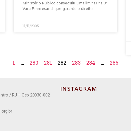
Ministério Público conseguiu uma liminar na 3ª
Vara Empresarial que garante o direito
11/11/2005
1
…
280
281
282
283
284
…
286
INSTAGRAM
entro / RJ – Cep 20030-002
.org.br