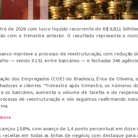
tre de 2026 com lucro líquido recorrente de R$ 6,811 bilhõ
ão com o trimestre anterior. O resultado representa o nono
 banco manteve o processo de reestruturação, com redução do
alho — sendo 3.131 entre bancários — e fechadas 346 agênci
ção dos Empregados (COE) do Bradesco, Érica de Oliveira, 
hadores e clientes. “Trimestre após trimestre, os números d
ra os bancários, aumenta o volume de tarefas e de respons
rocesso de reestruturação e nós seguimos reafirmando nossas
rma.
ieese
alcançou 15,8%, com avanço de 1,4 ponto percentual em doz
as receitas em todas as linhas de negócio, com destaque para