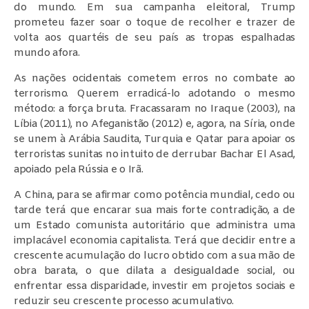
do mundo. Em sua campanha eleitoral, Trump
prometeu fazer soar o toque de recolher e trazer de
volta aos quartéis de seu país as tropas espalhadas
mundo afora.
As nações ocidentais cometem erros no combate ao
terrorismo. Querem erradicá-lo adotando o mesmo
método: a força bruta. Fracassaram no Iraque (2003), na
Líbia (2011), no Afeganistão (2012) e, agora, na Síria, onde
se unem à Arábia Saudita, Turquia e Qatar para apoiar os
terroristas sunitas no intuito de derrubar Bachar El Asad,
apoiado pela Rússia e o Irã.
A China, para se afirmar como potência mundial, cedo ou
tarde terá que encarar sua mais forte contradição, a de
um Estado comunista autoritário que administra uma
implacável economia capitalista. Terá que decidir entre a
crescente acumulação do lucro obtido com a sua mão de
obra barata, o que dilata a desigualdade social, ou
enfrentar essa disparidade, investir em projetos sociais e
reduzir seu crescente processo acumulativo.