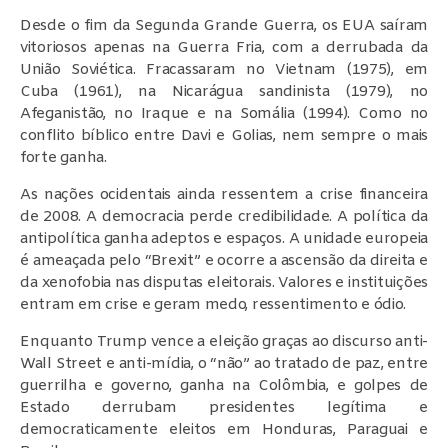
Desde o fim da Segunda Grande Guerra, os EUA saíram
vitoriosos apenas na Guerra Fria, com a derrubada da
União Soviética. Fracassaram no Vietnam (1975), em
Cuba (1961), na Nicarágua sandinista (1979), no
Afeganistão, no Iraque e na Somália (1994). Como no
conflito bíblico entre Davi e Golias, nem sempre o mais
forte ganha.
As nações ocidentais ainda ressentem a crise financeira
de 2008. A democracia perde credibilidade. A política da
antipolítica ganha adeptos e espaços. A unidade europeia
é ameaçada pelo “Brexit” e ocorre a ascensão da direita e
da xenofobia nas disputas eleitorais. Valores e instituições
entram em crise e geram medo, ressentimento e ódio.
Enquanto Trump vence a eleição graças ao discurso anti-
Wall Street e anti-mídia, o “não” ao tratado de paz, entre
guerrilha e governo, ganha na Colômbia, e golpes de
Estado derrubam presidentes legítima e
democraticamente eleitos em Honduras, Paraguai e