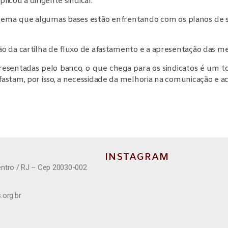
licou a dirigente sindical.
lema que algumas bases estão enfrentando com os planos de 
ão da cartilha de fluxo de afastamento e a apresentação das 
presentadas pelo banco, o que chega para os sindicatos é um
stam, por isso, a necessidade da melhoria na comunicação e aco
INSTAGRAM
entro / RJ – Cep 20030-002
.org.br