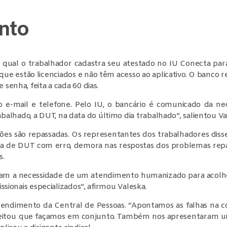
nto
ual o trabalhador cadastra seu atestado no IU Conecta para da
ue estão licenciados e não têm acesso ao aplicativo. O banco 
 senha, feita a cada 60 dias.
o e-mail e telefone. Pelo IU, o bancário é comunicado da n
lhado, a DUT, na data do último dia trabalhado”, salientou Val
ações são repassadas. Os representantes dos trabalhadores di
 de DUT com erro, demora nas respostas dos problemas repass
s.
am a necessidade de um atendimento humanizado para acolher
issionais especializados”, afirmou Valeska.
ndimento da Central de Pessoas. “Apontamos as falhas na co
 aceitou que façamos em conjunto. Também nos apresentaram 