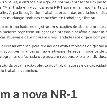
auro Salles, a entrada em vigor da norma representa um passo
res. “A entrada em vigor da nova NR-1 abre uma importante di
ho. A participação dos trabalhadores e das entidades sindica
sem mudanças reais nas condições de trabalho”, afirmou.
 os trabalhadores registrarem situações de abuso e procurare
alhadores registrem situações de pressão e assédio, guardem 
icas abusivas e denunciarem irregularidades aos órgãos compet
 necessariamente pela revisão dos atuais modelos de gestão ado
 instituições financeiras irão efetivamente rever modelos de
rogramas de fachada que buscam responsabilizar o indivíduo, s
ação, da organização coletiva dos trabalhadores e da capacid
o trabalho”, concluiu.
m a nova NR-1