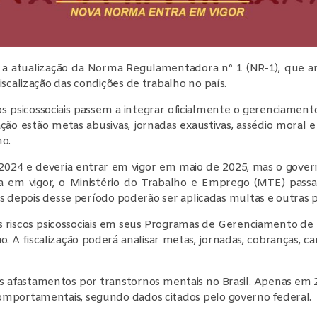
o, a atualização da Norma Regulamentadora nº 1 (NR-1), que a
scalização das condições de trabalho no país.
 psicossociais passem a integrar oficialmente o gerenciamento
ão estão metas abusivas, jornadas exaustivas, assédio moral e 
ho.
 2024 e deveria entrar em vigor em maio de 2025, mas o gove
 em vigor, o Ministério do Trabalho e Emprego (MTE) passa 
mas depois desse período poderão ser aplicadas multas e outras 
 riscos psicossociais em seus Programas de Gerenciamento de 
. A fiscalização poderá analisar metas, jornadas, cobranças, ca
fastamentos por transtornos mentais no Brasil. Apenas em 202
omportamentais, segundo dados citados pelo governo federal.