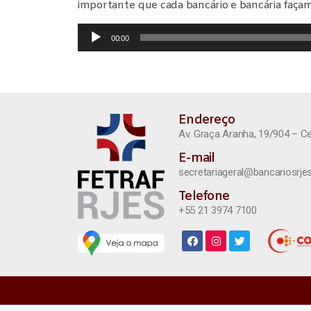
importante que cada bancário e bancária faça
T
00:00
o
c
a
d
o
r
Endereço
d
Av. Graça Aranha, 19/904 – C
e
á
E-mail
u
secretariageral@bancariosrjes
d
Telefone
i
o
+55 21 3974 7100