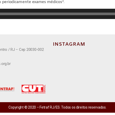
m periodicamente exames médicos”.
INSTAGRAM
entro / RJ – Cep 20030-002
.org.br
Copyright © 2020 – Fetraf RJ/ES. Todos os direitos reservados.