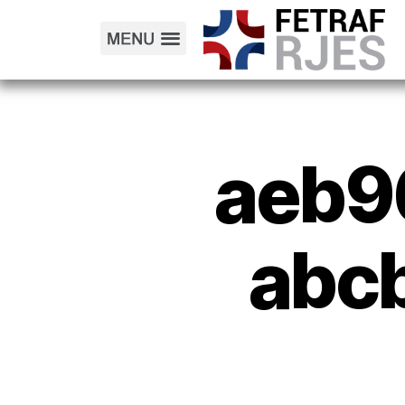
aeb9
abc