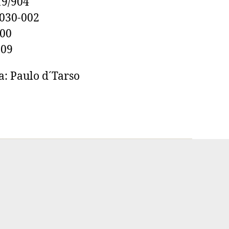
19/904
0030-002
100
609
a: Paulo d´Tarso