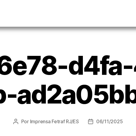
6e78-d4fa-
b-ad2a05bb
Por
Imprensa Fetraf RJ/ES
06/11/2025