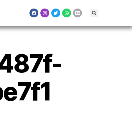
487f-
e7f1