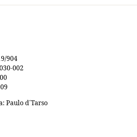
19/904
0030-002
100
609
a: Paulo d´Tarso