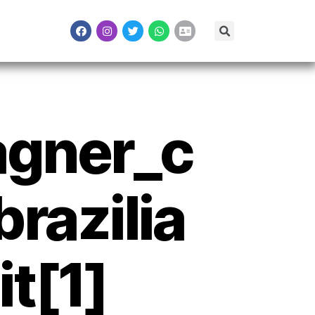
gner_c
razilia
t[1]