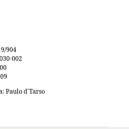
19/904
0030-002
100
609
a: Paulo d´Tarso