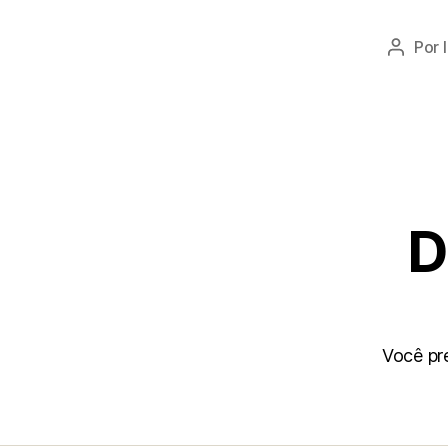
Por
D
Você pr