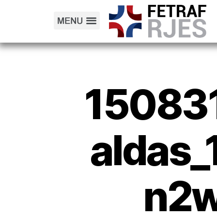
15083
aldas_
n2w