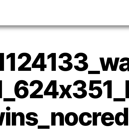
1124133_wa
1_624x351_b
ins_nocredi