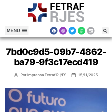
7bd0c9d5-09b7-4862-
ba79-9f3c17ecd419
Por
Imprensa Fetraf RJ/ES
15/11/2025