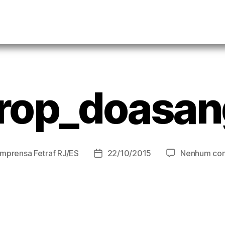
rop_doasa
Imprensa Fetraf RJ/ES
22/10/2015
Nenhum com