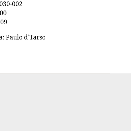
0030-002
100
609
a: Paulo d´Tarso