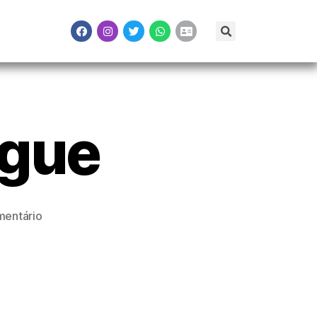
ngue
entário