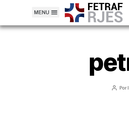
pet
Por