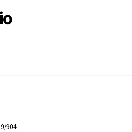
io
19/904