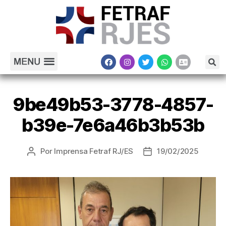
9be49b53-3778-4857-
b39e-7e6a46b3b53b
Por
Imprensa Fetraf RJ/ES
19/02/2025