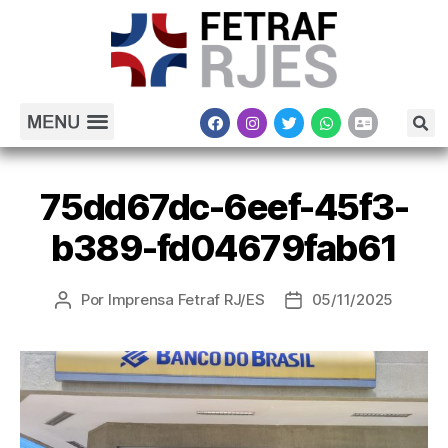
75dd67dc-6eef-45f3-
b389-fd04679fab61
Por
Imprensa Fetraf RJ/ES
05/11/2025