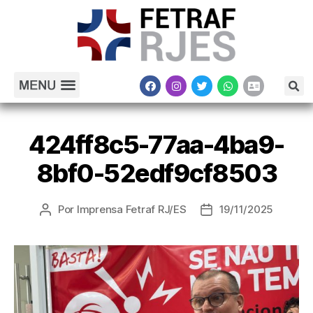
424ff8c5-77aa-4ba9-
8bf0-52edf9cf8503
Por
Imprensa Fetraf RJ/ES
19/11/2025