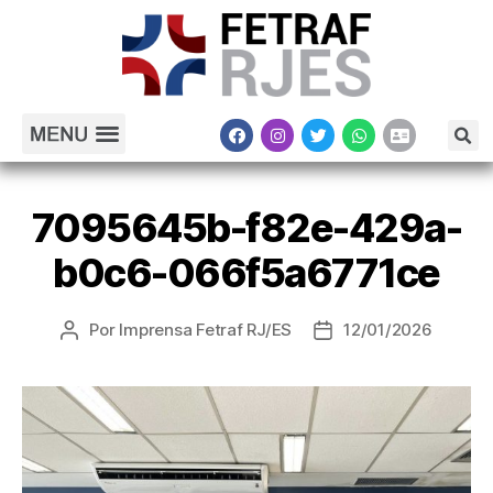
7095645b-f82e-429a-
b0c6-066f5a6771ce
Por
Imprensa Fetraf RJ/ES
12/01/2026